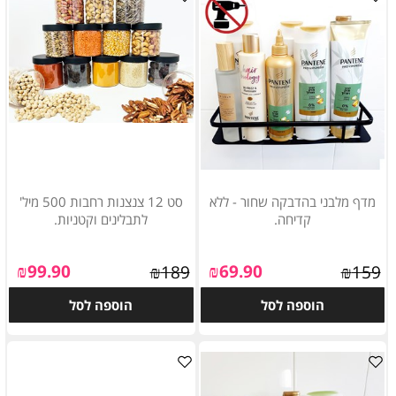
מדף מלבני בהדבקה שחור - ללא
סט 12 צנצנות רחבות 500 מיל'
קדיחה.
לתבלינים וקטניות.
₪
99.90
₪
69.90
₪
189
₪
159
הוספה לסל
הוספה לסל