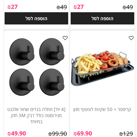
₪
27
₪
27
₪
49
₪
49
הוספה לסל
הוספה לסל
קריספר + 50 שקיות לעיטוף מזון
[4 יח'] מתלה בגדים שחור אלגנט
מנירוסטה כולל דבק 3M חזק
במיוחד
₪
49.90
₪
69.90
₪
99.90
₪
129