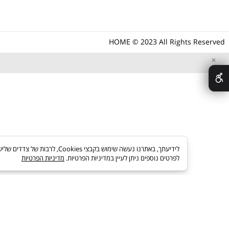
מחסומי חנייה
הום מהיבואן לצרכן
תיבות דואר
כתובתנו: משה אביב 15 אור יהודה
מנעולים לאופניים
טל: 03-5373703
מנעולים לאופנועים
תמיד לשירותך
פרזול לתריסים וחלונות
HOME © 2023 All Rights R
לידיעתך, באתרנו נעשה שימוש בקבצי es
לפרטים נוספים ניתן לעיין במדיניות הפרטיות.
מדיניות הפרטיות