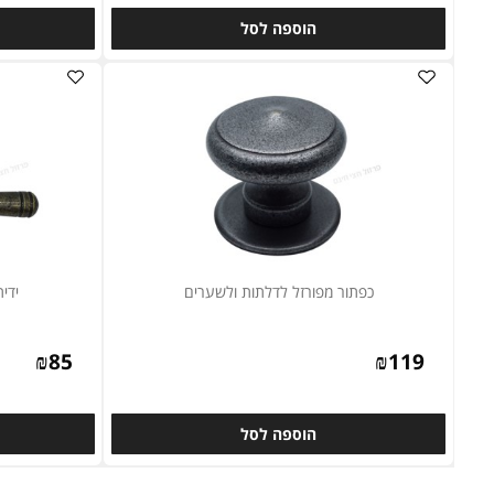
₪
25
₪
25
הוספה לסל
ה
כפתור מפורזל לדלתות ולשערים
ידית מפורז
₪
85
₪
119