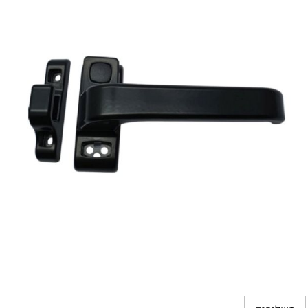
מ
מ
מ