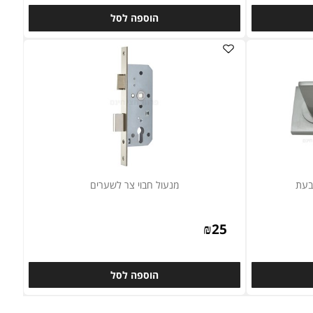
₪
39
הוספה לסל
מנעול חבוי צר לשערים
₪
25