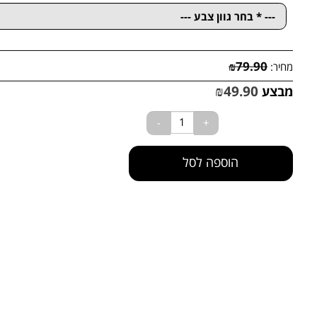
שלוח:
25
₪
₪
79.90
חיר:
₪
49.90
בצע
הוספה לסל