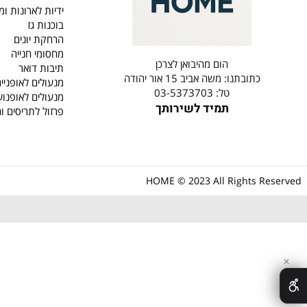
קטלוג
קטלוג
מבצעים חמים
ידיות לדלתות פנים וחו
ידיות לארונות ומגירות
בוכנות גז
הרחקת יונים
מחסומי חנייה
הום מהיבואן לצרכן
תיבות דואר
כתובתנו: משה אביב 15 אור יהודה
מנעולים לאופניים
טל: 03-5373703
מנעולים לאופנועים
תמיד לשירותך
פרזול לתריסים וחלונות
HOME © 2023 All Rights R