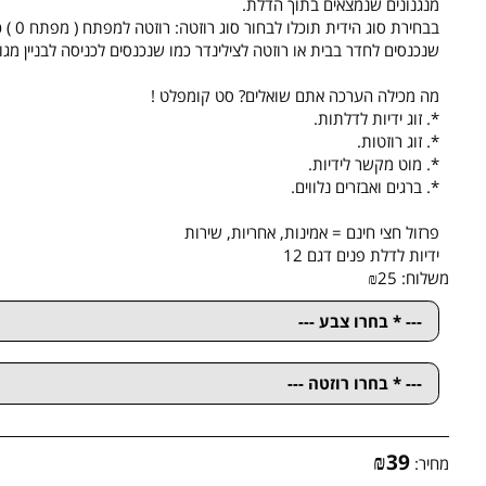
צילינדר
,
מנעול חבוי מגנטי
וגם ל
מנעול חבוי לשירותים
( תפוס פנוי ) כל אלו
מנגנונים שנמצאים בתוך הדלת.
בבחירת סוג הידית תוכלו לבחור סוג רוזטה: רוזטה למפתח ( מפתח 0 ) כמו
שנכנסים לחדר בבית או רוזטה לצילינדר כמו שנכנסים לכניסה לבניין מגורים
מה מכילה הערכה אתם שואלים?
סט קומפלט !
*. זוג
ידיות לדלתות
.
*. זוג רוזטות.
*. מוט מקשר לידיות.
*. ברגים ואבזרים נלווים.
פרזול חצי חינם
= אמינות, אחריות, שירות
ידיות לדלת פנים דגם 12
שלוח:
25
₪