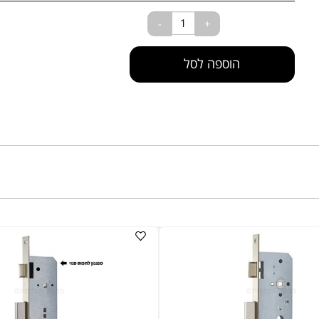
₪
39
חיר:
הוספה לסל