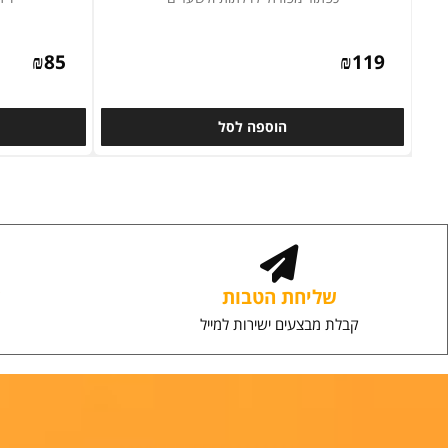
כפתור מפורזל לדלתות ולשערים
ידית מפורז
₪
85
₪
119
הוספה לסל
ה
שליחת הטבות
שירו
קבלת מבצעים ישירות למייל
יחס אי