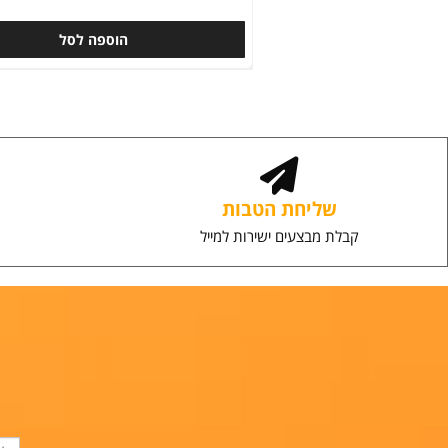
[4 יח'] מתלה בגדים שחור אלגנט מנירוסטה כולל ד
3M חזק במיוחד
מבצע
49.90
₪
₪
99.90
הוספה לסל
שליחת הטבות
שירו
קבלת מבצעים ישירות למייל
יחס אי