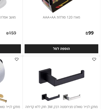
מארז 120 סוללות AAA+AA
מושב אסלה טריקה
₪
99
₪
159
הוספה לסל
ה