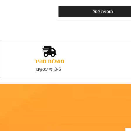
מתקן לנייר טואלט מדף מנירוסטה דבק 3M חזק ללא
קדיחה 502
מבצע
59
₪
הוספה לסל
משלוח מהיר
3-5 ימי עסקים