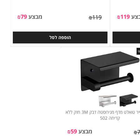
מתקן לנייר סופג דבק 3M עוצמתי וחזק במגוון צבעים
ע
119
₪
מבצע
79
₪
₪
119
הוספה לסל