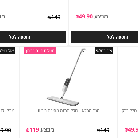
3M חזק ללא קדיחה
מלכת המטבח דיסון
מבצע
49.90
₪
מבצ
₪
149
וספה לסל
הוספה לסל
אזל במלאי
משלוח חינם לביתך
אזל במלאי