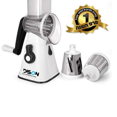
מ
מ
מ