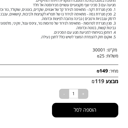
קבלו את מלכת המטבח, זוכה למוצר השנה בקטגוריית אבזרי מטבח, המוצר שיעשה לכם
מהפכה במטבח,מלכת המטבח המקורית היזהרו מחיקויים.
מגיעה עם 3 סכיני שף מקצועיים עשויים מנירוסטה אל חלד
1. סכין מגרדת דקה - מתאימה לגירוד קל של אגוזים, שקדים, בוטנים, שוקולד, גזר וכדומה.
2. סכין מגרדת גסה - מתאימה לגירוד גז של תפו"א לקציצות ולביבות, קישואים, עגבניות (
לרסק עגבניות ורטבים ) גבינה צהובה לפיצות וכדומה.
3. סגין מגרדת לפרוסות - מתאימה לגירוד של פרוסות גזר, ציפס עגול, זוקיני, מלפפונים,
גבינות קשות, בטטה וכדומה.
4. דוחסן בטיחותי למניעת מגע עם הסכינים.
5. ואקום חזק להצמדת המוצר לשיש כולל לחצן נעילה.
מק"ט:
30001
שלוח:
25
₪
₪
149
חיר:
₪
119
בצע
הוספה לסל