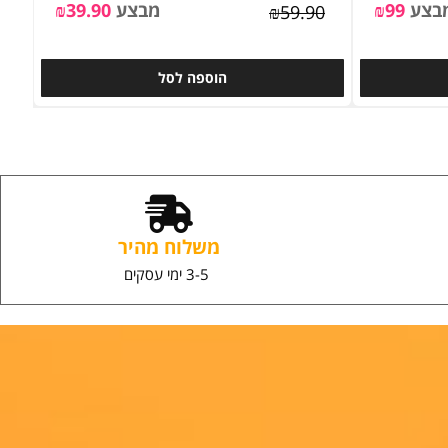
ערכת צנצנות לתבלינים 18 יח' כולל 78 מדבקות
[2 יח'] קולבי נירוסטה בהדבקה איכותיים
צע
99
₪
מבצע
39.90
₪
₪
59.90
הוספה לסל
משלוח מהיר
3-5 ימי עסקים