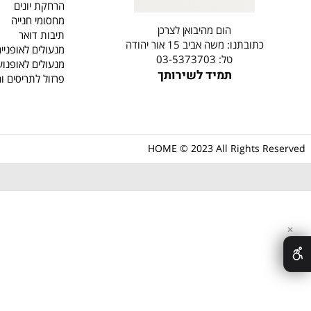
קטלוג
מבצעים חמים
ידיות לדלתות פנים וחו
ידיות לארונות ומגירות
בוכנות גז
הרחקת יונים
מחסומי חנייה
הום מהיבואן לצרכן
תיבות דואר
כתובתנו: משה אביב 15 אור יהודה
מנעולים לאופניים
טל: 03-5373703
מנעולים לאופנועים
תמיד לשירותך
פרזול לתריסים וחלונות
HOME © 2023 All Rights R