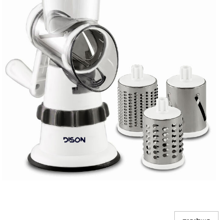
מ
מ
מ