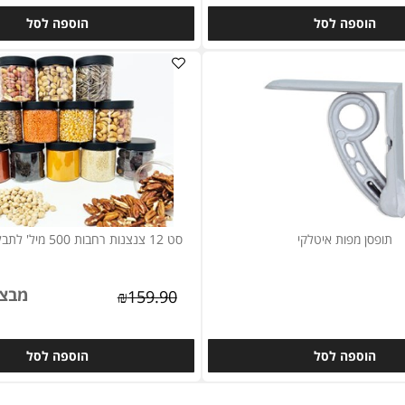
מבצע
129
₪
מבצע
₪
59.90
וספה לסל
הוספה לסל
ן מפות איטלקי
סט 12 צנצנות רחבות 500 מיל' לתבלינים וקטניות.
מבצע
₪
159.90