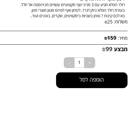
דיסון המקורי היזהרו מחיקויים.
רולר הפלא
מגיע עם 3 סכיני שף מקצועיים עשויים מנירוסטה אל חלד
.
בעזרת רולר הפלא ניתן לגרד, לטחון ואף לפרוס מגוון מוצרי מזון.
בא לכם קינוח ? טוחן בשניות ביסקוויטים, שקדים, בוטנים ועוד..
שלוח:
25
₪
₪
159
חיר:
₪
99
בצע
הוספה לסל