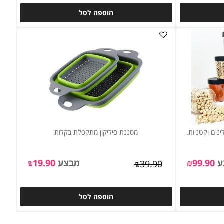
39.90
₪
מבצע
139
₪
₪
179
הוספה לסל
מסננת סיליקון מתקפלת בקלות
99.90
₪
מבצע
19.90
₪
₪
39.90