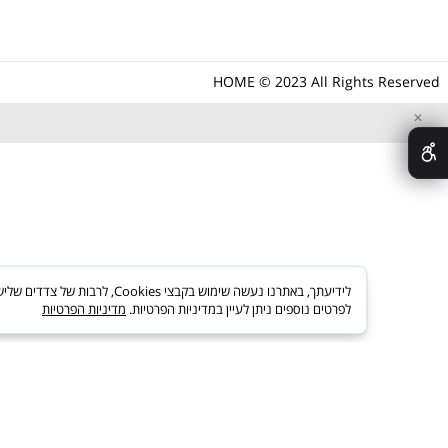
מחסומי חנייה
הום מהיבואן לצרכן
תיבות דואר
כתובתנו: משה אביב 15 אור יהודה
מנעולים לאופניים
טל: 03-5373703
מנעולים לאופנועים
תמיד לשירותך
פרזול לתריסים וחלונות
HOME © 2023 All Rights R
לידיעתך, באתרנו נעשה שימוש בקבצי es
לפרטים נוספים ניתן לעיין במדיניות הפרטיות.
מדיניות הפרטיות