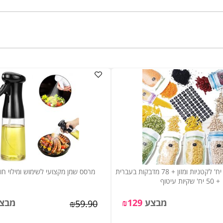
מארזי פודיס 30 יח' לקטניות ומזון + 78 מדבקות בעברית
מרסס שמן מקצועי לשימוש ומילוי חוזר 210 מיל'