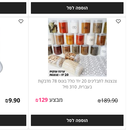
מבצע
14.90
₪
₪
189
₪
29.90
הוספה לסל
ה
צנצנות לתבלינים 20 יח' כולל בונוס 78 מדבקות
תופס
בעברית, 310 מיל
מבצע
129
₪
9.90
₪
₪
189.90